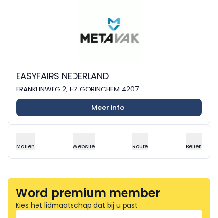
EASYFAIRS NEDERLAND
FRANKLINWEG 2, HZ GORINCHEM 4207
Meer info
Mailen
Website
Route
Bellen
Word premium member
Kies het lidmaatschap dat bij u past