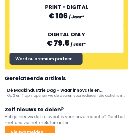
PRINT + DIGITAL
€ 106
/
Jaar
*
DIGITAL ONLY
€ 79.5
/
Jaar
*
Word nu premium partner
Gerelateerde artikels
Dé Maakindustrie Dag – waar innovatie en
Op 3 en 4 april openen we de deuren voor iedereen die actief is in
vakmanschap samenkomen!
de maakindustrie. Of je nu een vakman, ondernemer, leverancier
of onderwijsprofessional bent – dit evenement biedt een unieke
Zelf nieuws te delen?
kans om de nieuwste innovaties te ontdekken, je netwerk uit te
breiden en praktijkgerichte kennis op te doen.
Heb je nieuws dat relevant is voor onze redactie? Deel het
met ons via het meldformulier.
Nieuws melden