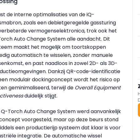
ossing
st de interne optimalisaties van de iQ-
smabron, zoals een debietgeregelde gassturing
verbeterde vermogenselektronica, trok ook het
orch Auto Change System alle aandacht. Dit
teem maakt het mogelijk om toortskoppen
ledig automatisch te wisselen, zonder manuele
senkomst, en past naadloos in zowel 2D- als 3D-
ductieomgevingen. Dankzij QR-code-identificatie
een modulair dockingconcept wordt het risico op
ten geminimaliseerd, terwijl de
Overall Equipment
ectiveness
duidelijk stijgt.
 Q-Torch Auto Change System werd aanvankelijk
 concept voorgesteld, maar op deze beurs stond
iddels een productierijp systeem dat klaar is voor
ustriële integratie. De automatische wissel