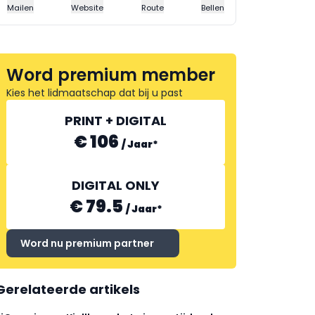
Mailen
Website
Route
Bellen
Word premium member
Kies het lidmaatschap dat bij u past
PRINT + DIGITAL
€ 106
/
Jaar
*
DIGITAL ONLY
€ 79.5
/
Jaar
*
Word nu premium partner
Gerelateerde artikels