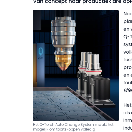
Van concept naar productieklare opl
Naa
pla
en 
Q-T
sys
vol
tus
pro
en 
fou
Eff
Het
als
inm
Het Q-Torch Auto Change System maakt het
ind
mogelijk om toortskoppen volledig