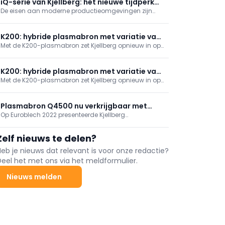
iQ-serie van Kjellberg: het nieuwe tijdperk
De eisen aan moderne productieomgevingen zijn
van plasmasnijden
duidelijk: hoge snijsnelheid, reproduceerbare kwaliteit,
minimale stilstand en integratie in digitale workflows.
Kjellberg Finsterwalde speelt hier met de iQ-serie
K200: hybride plasmabron met variatie van
plasmabronnen volledig op in.
Met de K200-plasmabron zet Kjellberg opnieuw in op
toortsen
de kern van plasmasnijden: een uitstekende
snijkwaliteit, eenvoudige bediening en lage
operationele kosten. Dit nieuwste model binnen het
K200: hybride plasmabron met variatie van
gamma is inmiddels verkrijgbaar.
Met de K200-plasmabron zet Kjellberg opnieuw in op
toortsen
de kern van plasmasnijden: een uitstekende
snijkwaliteit, eenvoudige bediening en lage
operationele kosten. Dit nieuwste model binnen het
Plasmabron Q4500 nu verkrijgbaar met
gamma is inmiddels verkrijgbaar.
Op Euroblech 2022 presenteerde Kjellberg
nieuwe geavanceerde functies
Finsterwalde de Q4500-plasmabron als 'de
krachtigste plasmasnijbron voor gedigitaliseerde
Zelf nieuws te delen?
productie'. Nu is er een prestatie-update met
geoptimaliseerde snijgegevens en technologische
Heb je nieuws dat relevant is voor onze redactie?
verbeteringen.
Deel het met ons via het meldformulier.
Nieuws melden