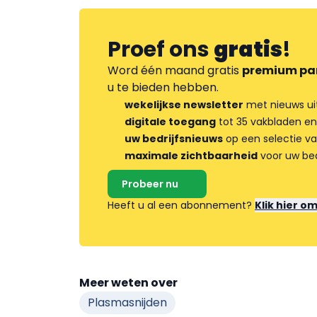
Proef ons
gratis
!
Word één maand gratis
premium pa
u te bieden hebben.
wekelijkse newsletter
met nieuws ui
digitale toegang
tot 35 vakbladen en
uw bedrijfsnieuws
op een selectie v
maximale zichtbaarheid
voor uw bed
Probeer nu
Heeft u al een abonnement?
Klik hier o
Meer weten over
Plasmasnijden