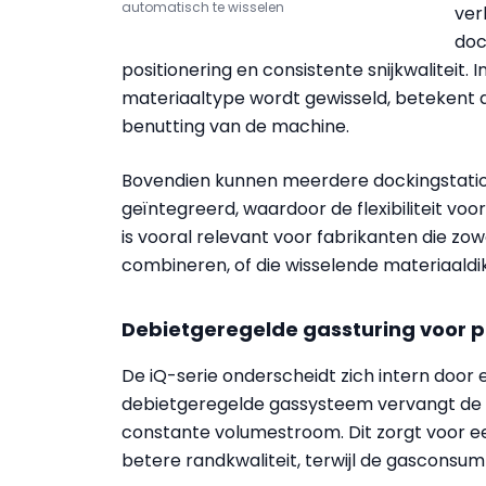
automatisch te wisselen
ver
doc
positionering en consistente snijkwaliteit. 
materiaaltype wordt gewisseld, betekent di
benutting van de machine.
Bovendien kunnen meerdere dockingstatio
geïntegreerd, waardoor de flexibiliteit vo
is vooral relevant voor fabrikanten die zo
combineren, of die wisselende materiaaldi
Debietgeregelde gassturing voor pre
De iQ-serie onderscheidt zich intern door 
debietgeregelde gassysteem vervangt de e
constante volumestroom. Dit zorgt voor e
betere randkwaliteit, terwijl de gasconsum