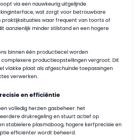
loopt via een nauwkeurig uitgelijnde
kinginterface, wat zorgt voor betrouwbare
In praktijksituaties waar frequent van toorts of
t aanzienlijk minder stilstand en een hogere
ns binnen één productiecel worden
or complexere productieopstellingen vergroot. Dit
wel vlakke plaat als afgeschuinde toepassingen
ktes verwerken.
cisie en efficiëntie
een volledig herzien gasbeheer: het
erdere drukregeling en stuurt actief op
en stabielere plasmaboog, hogere kerfprecisie en
ptie efficiënter wordt beheerd.