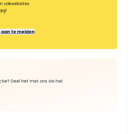
an vakwebsites
rijf
m aan te melden
ctie? Deel het met ons via het