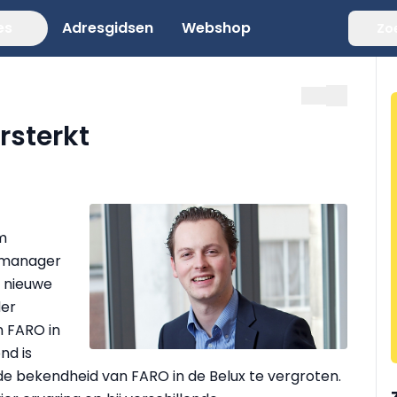
es
Adresgidsen
Webshop
Zo
rsterkt
m
ntmanager
n nieuwe
der
n FARO in
nd is
 de bekendheid van FARO in de Belux te vergroten.