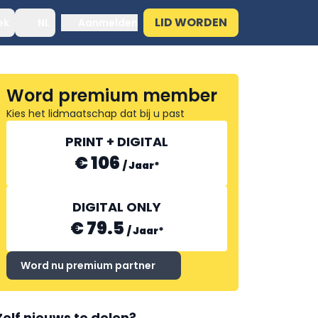
LID WORDEN
ek
NL
Aanmelden
Word premium member
Kies het lidmaatschap dat bij u past
PRINT + DIGITAL
€ 106
/
Jaar
*
DIGITAL ONLY
€ 79.5
/
Jaar
*
Word nu premium partner
Zelf nieuws te delen?