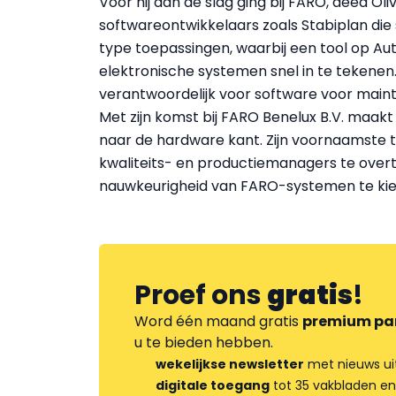
Voor hij aan de slag ging bij FARO, deed Oliv
softwareontwikkelaars zoals Stabiplan die
type toepassingen, waarbij een tool op A
elektronische systemen snel in te tekenen.
verantwoordelijk voor software voor mai
Met zijn komst bij FARO Benelux B.V. maakt
naar de hardware kant. Zijn voornaamste t
kwaliteits- en productiemanagers te ove
nauwkeurigheid van FARO-systemen te kie
Proef ons
gratis
!
Word één maand gratis
premium pa
u te bieden hebben.
wekelijkse newsletter
met nieuws ui
digitale toegang
tot 35 vakbladen en