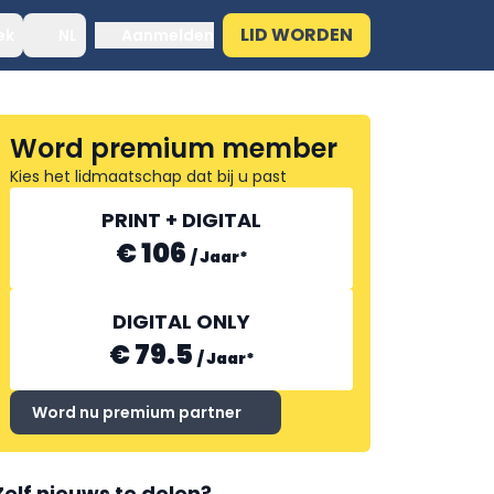
LID WORDEN
ek
NL
Aanmelden
Word premium member
Kies het lidmaatschap dat bij u past
PRINT + DIGITAL
€ 106
/
Jaar
*
DIGITAL ONLY
€ 79.5
/
Jaar
*
Word nu premium partner
Zelf nieuws te delen?