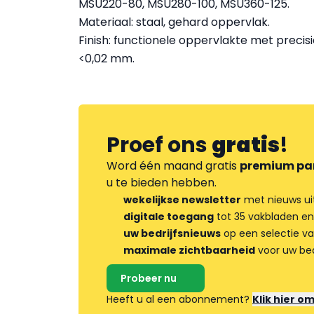
MSU220-80, MSU280-100, MSU360-125.
Materiaal: staal, gehard oppervlak.
Finish: functionele oppervlakte met precis
<0,02 mm.
Proef ons
gratis
!
Word één maand gratis
premium pa
u te bieden hebben.
wekelijkse newsletter
met nieuws ui
digitale toegang
tot 35 vakbladen en
uw bedrijfsnieuws
op een selectie v
maximale zichtbaarheid
voor uw bed
Probeer nu
Heeft u al een abonnement?
Klik hier o