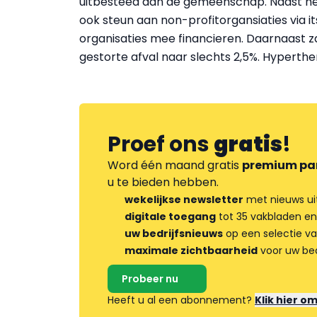
uitbesteed aan de gemeenschap. Naast h
ook steun aan non-profitorgansiaties via i
organisaties mee financieren. Daarnaast za
gestorte afval naar slechts 2,5%. Hyperthe
Proef ons
gratis
!
Word één maand gratis
premium pa
u te bieden hebben.
wekelijkse newsletter
met nieuws ui
digitale toegang
tot 35 vakbladen en
uw bedrijfsnieuws
op een selectie v
maximale zichtbaarheid
voor uw bed
Probeer nu
Heeft u al een abonnement?
Klik hier o