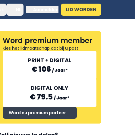
LID WORDEN
ek
NL
Aanmelden
Word premium member
Kies het lidmaatschap dat bij u past
PRINT + DIGITAL
€ 106
/
Jaar
*
DIGITAL ONLY
€ 79.5
/
Jaar
*
Word nu premium partner
Zelf nieuws te delen?