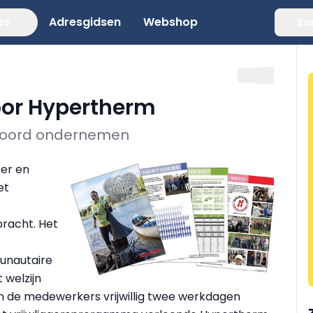
es
Adresgidsen
Webshop
Zo
voor Hypertherm
twoord ondernemen
ser en
et
racht. Het
unautaire
 welzijn
n de medewerkers vrijwillig twee werkdagen