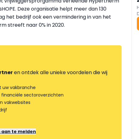
et vrijwliggersprorgamma verleende Hypertherm
tsHOPE. Deze organisatie helpt meer dan 130
g het bedrijf ook een vermindering in van het
rm streeft naar 0% in 2020.
rtner
en ontdek alle unieke voordelen die wij
t uw vakbranche
 financiële sectoroverzichten
an vakwebsites
rijf
m aan te melden