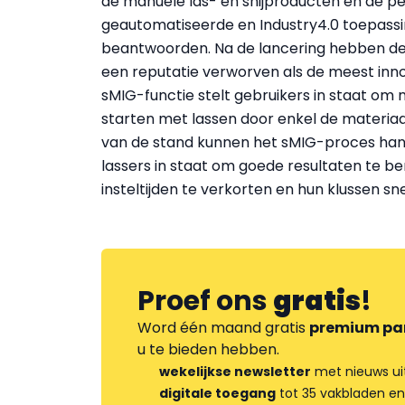
de manuele las- en snijproducten en de per
geautomatiseerde en Industry4.0 toepass
beantwoorden. Na de lancering hebben de 
een reputatie verworven als de meest inno
sMIG-functie stelt gebruikers in staat om
starten met lassen door enkel de materiaa
van de stand kunnen het sMIG-proces hand
lassers in staat om goede resultaten te be
insteltijden te verkorten en hun klussen sne
Proef ons
gratis
!
Word één maand gratis
premium pa
u te bieden hebben.
wekelijkse newsletter
met nieuws ui
digitale toegang
tot 35 vakbladen en