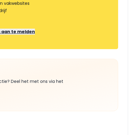
an vakwebsites
rijf
m aan te melden
ctie? Deel het met ons via het