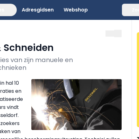
es
Adresgidsen
Webshop
Zo
& Schneiden
ies van zijn manuele en
chnieken
n hal 10
raties en
atiseerde
rs vindt
seldorf.
ezoekers
aken van