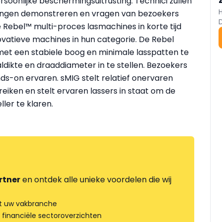
soonlijke beschermingsuitrusting. Technici zullen
ingen demonstreren en vragen van bezoekers
Rebel™ multi-proces lasmachines in korte tijd
vatieve machines in hun categorie. De Rebel
 met een stabiele boog en minimale lasspatten te
ldikte en draaddiameter in te stellen. Bezoekers
s-on ervaren. sMIG stelt relatief onervaren
reiken en stelt ervaren lassers in staat om de
ller te klaren.
rtner
en ontdek alle unieke voordelen die wij
t uw vakbranche
 financiële sectoroverzichten