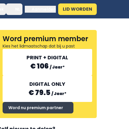
LID WORDEN
ek
NL
Aanmelden
Word premium member
Kies het lidmaatschap dat bij u past
PRINT + DIGITAL
€ 106
/
Jaar
*
DIGITAL ONLY
€ 79.5
/
Jaar
*
Word nu premium partner
Zelf nieuws te delen?