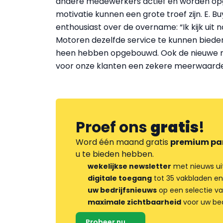
andere medewerkers actief en worden opg
motivatie kunnen een grote troef zijn. E. Bu
enthousiast over de overname: “Ik kijk uit
Motoren dezelfde service te kunnen biede
heen hebben opgebouwd. Ook de nieuwe mer
voor onze klanten een zekere meerwaarde
Proef ons
gratis
!
Word één maand gratis
premium pa
u te bieden hebben.
wekelijkse newsletter
met nieuws ui
digitale toegang
tot 35 vakbladen en
uw bedrijfsnieuws
op een selectie v
maximale zichtbaarheid
voor uw bed
Probeer nu