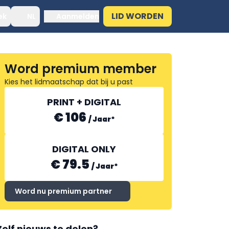
LID WORDEN
ek
NL
Aanmelden
Word premium member
Kies het lidmaatschap dat bij u past
PRINT + DIGITAL
€ 106
/
Jaar
*
DIGITAL ONLY
€ 79.5
/
Jaar
*
Word nu premium partner
Zelf nieuws te delen?