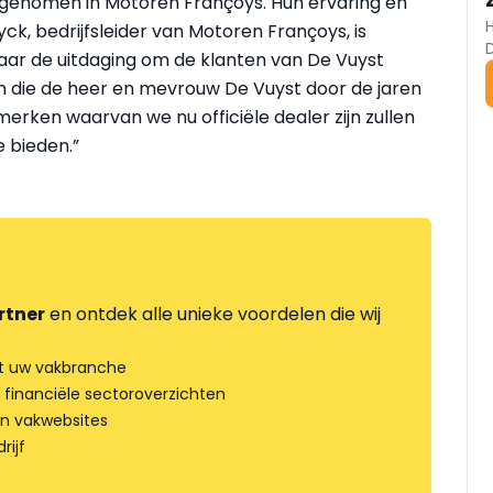
enomen in Motoren Françoys. Hun ervaring en
yck, bedrijfsleider van Motoren Françoys, is
 naar de uitdaging om de klanten van De Vuyst
n die de heer en mevrouw De Vuyst door de jaren
ken waarvan we nu officiële dealer zijn zullen
 bieden.”
rtner
en ontdek alle unieke voordelen die wij
t uw vakbranche
 financiële sectoroverzichten
an vakwebsites
rijf