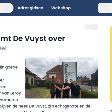
es
Adresgidsen
Webshop
Zo
mt De Vuyst over
eel
n
ijn goede
er
ren
r van Leroy
 overname
blijven de heer De Vuyst, zijn echtgenote en de