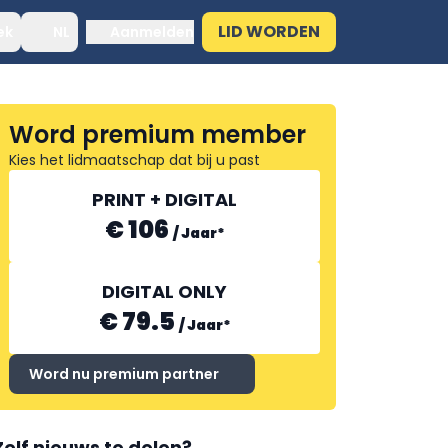
LID WORDEN
ek
NL
Aanmelden
Word premium member
Kies het lidmaatschap dat bij u past
PRINT + DIGITAL
€ 106
/
Jaar
*
DIGITAL ONLY
€ 79.5
/
Jaar
*
Word nu premium partner
Zelf nieuws te delen?