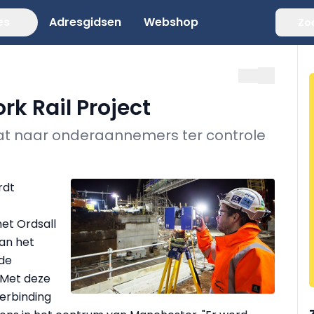
es
Adresgidsen
Webshop
Zo
rk Rail Project
at naar onderaannemers ter controle
rdt
et Ordsall
van het
 de
 Met deze
verbinding