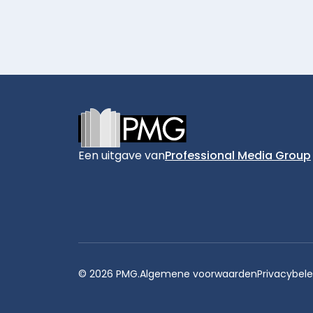
Footer
Een uitgave van
Professional Media Group
© 2026 PMG.
Algemene voorwaarden
Privacybele