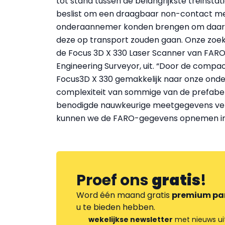
tot stand tussen de belangrijkste treinsta
beslist om een draagbaar non-contact me
onderaannemer konden brengen om daar d
deze op transport zouden gaan. Onze zoek
de Focus 3D X 330 Laser Scanner van FARO,
Engineering Surveyor, uit. “Door de comp
Focus3D X 330 gemakkelijk naar onze on
complexiteit van sommige van de prefabe
benodigde nauwkeurige meetgegevens verz
kunnen we de FARO-gegevens opnemen in
Proef ons
gratis
!
Word één maand gratis
premium pa
u te bieden hebben.
wekelijkse newsletter
met nieuws ui