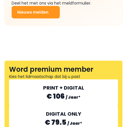
Deel het met ons via het meldformulier.
Nieuws melden
Word premium member
Kies het lidmaatschap dat bij u past
PRINT + DIGITAL
€ 106
/
Jaar
*
DIGITAL ONLY
€ 79.5
/
Jaar
*