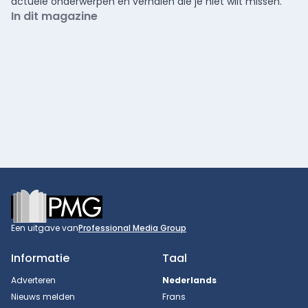
actuele onderwerpen en verhalen die je niet wilt missen.
In dit magazine
Footer
Een uitgave van
Professional Media Group
Informatie
Taal
Adverteren
Nederlands
Nieuws melden
Frans