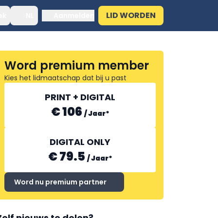
LID WORDEN
ek
NL
Aanmelden
Word premium member
Kies het lidmaatschap dat bij u past
PRINT + DIGITAL
€ 106
/
Jaar
*
DIGITAL ONLY
€ 79.5
/
Jaar
*
Word nu premium partner
Zelf nieuws te delen?