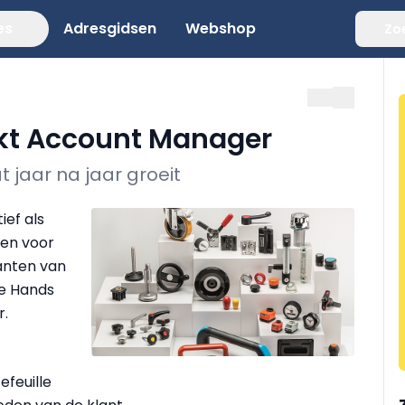
es
Adresgidsen
Webshop
Zo
kt Account Manager
t jaar na jaar groeit
ief als
en voor
anten van
ke Hands
r.
feuille