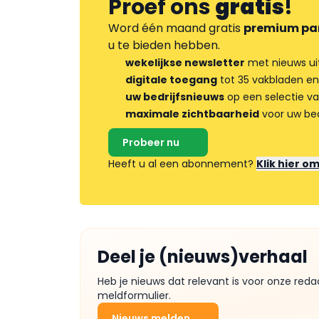
Proef ons
gratis
!
Word één maand gratis
premium pa
u te bieden hebben.
wekelijkse newsletter
met nieuws ui
digitale toegang
tot 35 vakbladen en
uw bedrijfsnieuws
op een selectie v
maximale zichtbaarheid
voor uw bed
Probeer nu
Heeft u al een abonnement?
Klik hier o
Deel je (nieuws)verhaal
Heb je nieuws dat relevant is voor onze reda
meldformulier.
Nieuws melden