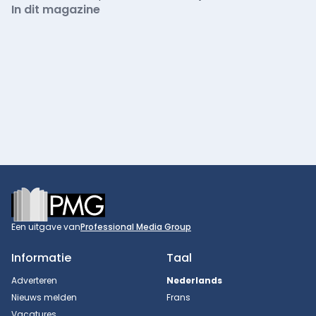
In dit magazine
Footer
Een uitgave van
Professional Media Group
Informatie
Taal
Adverteren
Nederlands
Nieuws melden
Frans
Vacatures