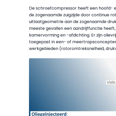
De schroefcompressor heeft een hoofd- e
de zogenaamde zuigzijde door continue rot
uitlaatgeometrie aan de zogenaamde drukzi
meeste gevallen een aandrijffunctie heeft,
kamervorming en -afdichting. Er zijn oliev
toegepast in een- of meertrapsconcepten
werkgebieden (rotoromtreksnelheid, drukv