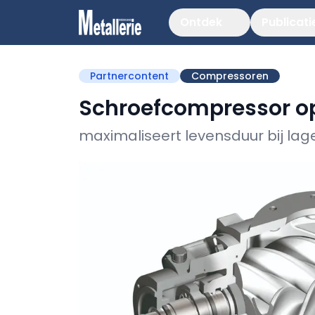
Ontdek
Publicati
Partnercontent
Compressoren
Schroefcompressor o
maximaliseert levensduur bij lag