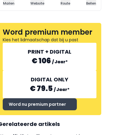
Mailen
Website
Route
Bellen
Word premium member
Kies het lidmaatschap dat bij u past
PRINT + DIGITAL
€ 106
/
Jaar
*
DIGITAL ONLY
€ 79.5
/
Jaar
*
Word nu premium partner
Gerelateerde artikels