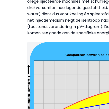
oliegeïnjecteerde machines met schuifreg
drukverschil en hoe lager de gasdichtheid, h
water) dient dus voor koeling én spleetafd
het injectiemedium neigt de isentroop na
(toestandsverandering in pV-diagram). D
komen ten goede aan de specifieke energi