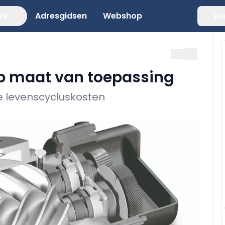
es
Adresgidsen
Webshop
Zo
p maat van toepassing
e levenscycluskosten