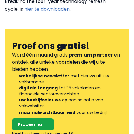
Breaking the four-year technology refresh
cycle, is
hier te downloaden
.
Proef ons
gratis
!
Word één maand gratis
premium partner
en
ontdek alle unieke voordelen die wij u te
bieden hebben.
wekelijkse newsletter
met nieuws uit uw
vakbranche
digitale toegang
tot 35 vakbladen en
financiële sectoroverzichten
uw bedrijfsnieuws
op een selectie van
vakwebsites
maximale zichtbaarheid
voor uw bedrijf
Probeer nu
Heeft u al een abonnement?